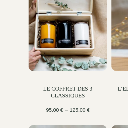
LE COFFRET DES 3
L’E
CLASSIQUES
Price
–
95.00
€
125.00
€
range:
95.00 €