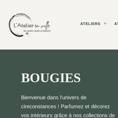
Skip
to
content
ATELIERS
A
Open
menu
L'Atelier
en
Ville
BOUGIES
Bienvenue dans l’univers de
cireconstances ! Parfumez et décorez
vos intérieurs grâce à nos collections de